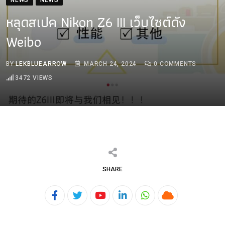
หลุดสเปค Nikon Z6 III เว็บไซต์ดัง
Weibo
BY
LEKBLUEARROW
MARCH 24, 2024
0
COMMENTS
3472
VIEWS
SHARE
Youtube
LinkedIn
Whatsapp
Cloud