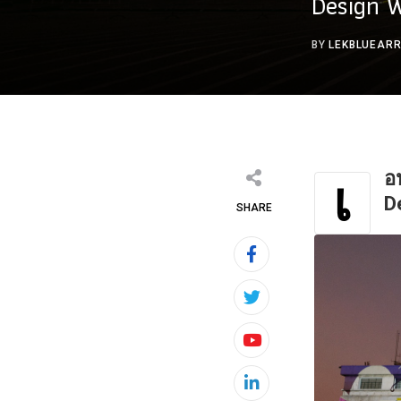
Design 
BY
LEKBLUEAR
อ
เ
D
SHARE
Youtube
LinkedIn