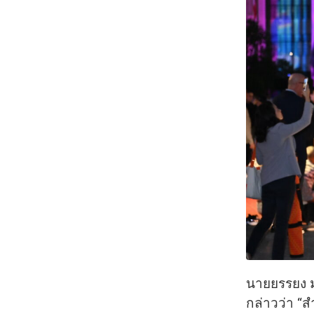
นายยรรยง ม
กล่าวว่า “ส