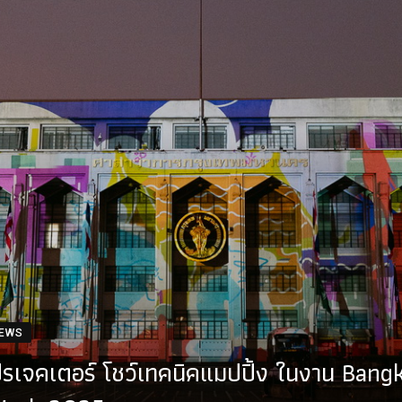
NEWS
ปรเจคเตอร์ โชว์เทคนิคแมปปิ้ง ในงาน Bang