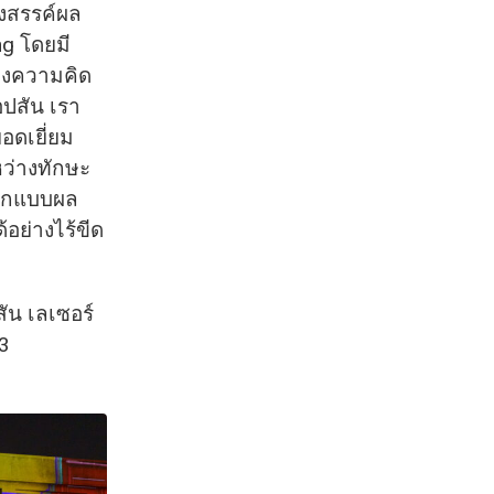
งสรรค์ผล
g โดยมี
่างความคิด
ปสัน เรา
ดเยี่ยม
หว่างทักษะ
ออกแบบผล
้อย่างไร้ขีด
ัน เลเซอร์
23