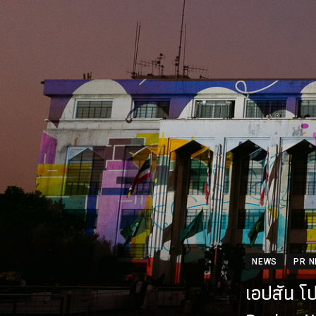
NEWS
PR 
เอปสัน โ