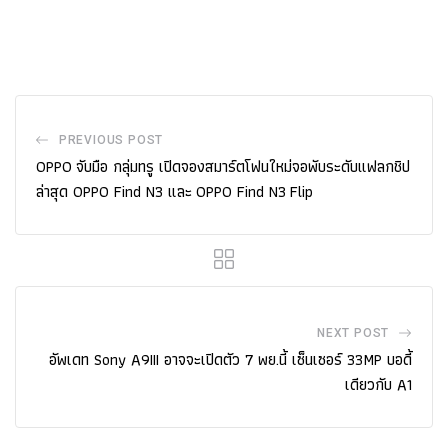
PREVIOUS POST
OPPO จับมือ กลุ่มทรู เปิดจองสมาร์ตโฟนใหม่จอพับระดับแฟลกชิป
ล่าสุด OPPO Find N3 และ OPPO Find N3 Flip
NEXT POST
อัพเดท Sony A9III อาจจะเปิดตัว 7 พย.นี้ เซ็นเซอร์ 33MP บอดี้
เดียวกับ A1