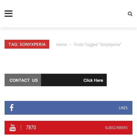
TAG: SONYXPERIA
Home
›
Posts Tagged "SonyXperia"
LIKES
7870
SUBSCRIBERS