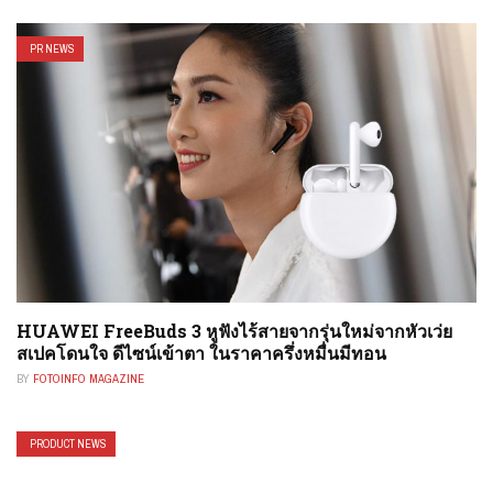
PR NEWS
HUAWEI FreeBuds 3 หูฟังไร้สายจากรุ่นใหม่จากหัวเว่ย
สเปคโดนใจ ดีไซน์เข้าตา ในราคาครึ่งหมื่นมีทอน
BY
FOTOINFO MAGAZINE
PRODUCT NEWS