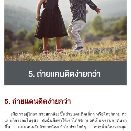
5. ถ่ายแคนดิดง่ายกว่า
เมื่อเราอยู่ไกลๆ การยกกล้องขึ้นถ่ายแคนดิดเด็กๆ หรือใครก็ตาม ตัว
แบบก็อาจจะไม่รู้ตัว ดังนั้นจึงทำให้เราได้อิริ
ยาบถที่เป็นธรรมชาติมาก
ขึ้น แน่นอนครับถ้ายกกล้องเข้าไปถ่
ายใกล้ๆ คนๆนั้นก็คงจะหยุด