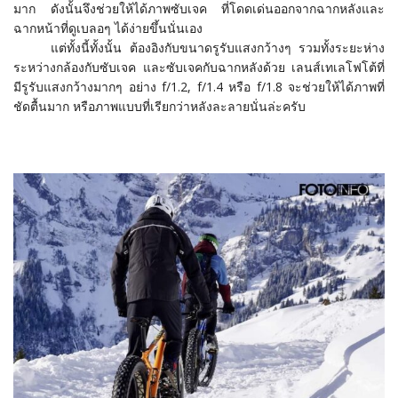
มาก ดังนั้นจึงช่วยให้ได้ภาพซับเจค ที่โดดเด่นออกจากฉากหลั
งและ
ฉากหน้าที่ดูเบลอๆ ได้ง่ายขึ้นนั่นเอง
แต่ทั้งนี้ทั้งนั้น ต้องอิงกับขนาดรูรับแสงกว้างๆ รวมทั้งระยะห่าง
ระหว่างกล้องกั
บซับเจค และซับเจคกับฉากหลังด้วย เลนส์เทเลโฟโต้ที่
มีรูรับแสงกว้
างมากๆ อย่าง f/1.2, f/1.4 หรือ f/1.8 จะช่วยให้ได้ภาพที่
ชัดตื้นมาก หรือภาพแบบที่เรียกว่าหลั
งละลายนั่นล่ะครับ