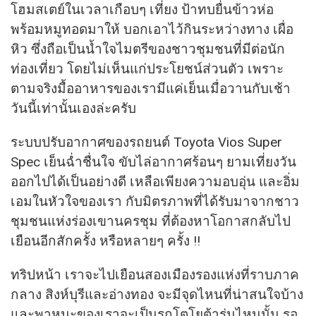
โฮมสเตย์ในเวลาเกือบๆ เที่ยง ป้าทบยื่นข้าวห่อ
พร้อมหมูทอดมาให้ บอกเอาไว้กินระหว่างทาง เผื่อ
หิว ซึ่งถือเป็นนํ้าใจไมตรีของชาวชุมชนที่มีต่อนัก
ท่องเที่ยว โดยไม่เห็นแก่ประโยชน์ส่วนตัว เพราะ
ตามจริงมื้ออาหารของเรามีแค่เย็นเมื่อวานกับเช้า
วันนี้เท่านั้นเองล่ะครับ
ระบบปรับอากาศของรถยนต์ Toyota Vios Super
Spec เย็นฉ่ำชื่นใจ ขับไล่อากาศร้อนๆ ยามเที่ยงวัน
ออกไปได้เป็นอย่างดี เหลือเพียงความอบอุ่น และอิ่ม
เอมในหัวใจของเรา กับมิตรภาพที่ได้รับมาจากชาว
ชุมชนแห่งร่องเขานครชุม ที่ต้องหาโอกาสกลับไป
เยือนอีกสักครั้ง หรือหลายๆ ครั้ง !!
ทริปหน้า เราจะไปเยือนสองเมืองรองแห่งที่ราบภาค
กลาง สิงห์บุรีและอ่างทอง จะมีจุดไหนที่น่าสนใจบ้าง
และพาหนะของเราจะเป็นรถโตโยต้ารุ่นไหนนั้น รอ