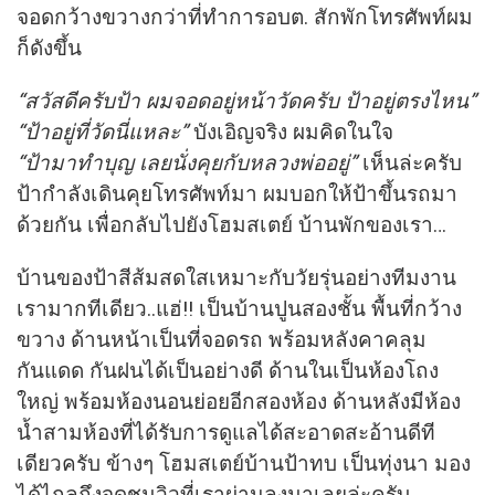
จอดกว้างขวางกว่าที่ทำการอบต. สักพักโทรศัพท์ผม
ก็ดังขึ้น
“สวัสดีครับป้า ผมจอดอยู่หน้าวัดครับ ป้าอยู่ตรงไหน”
“ป้าอยู่ที่วัดนี่แหละ”
บังเอิญจริง ผมคิดในใจ
“ป้ามาทำบุญ เลยนั่งคุยกับหลวงพ่ออยู่”
เห็นล่ะครับ
ป้ากำลังเดินคุยโทรศัพท์มา ผมบอกให้ป้าขึ้นรถมา
ด้วยกัน เพื่อกลับไปยังโฮมสเตย์ บ้านพักของเรา…
บ้านของป้าสีส้มสดใสเหมาะกับวัยรุ่นอย่างทีมงาน
เรามากทีเดียว..แฮ่!! เป็นบ้านปูนสองชั้น พื้นที่กว้าง
ขวาง ด้านหน้าเป็นที่จอดรถ พร้อมหลังคาคลุม
กันแดด กันฝนได้เป็นอย่างดี ด้านในเป็นห้องโถง
ใหญ่ พร้อมห้องนอนย่อยอีกสองห้อง ด้านหลังมีห้อง
นํ้าสามห้องที่ได้รับการดูแลได้สะอาดสะอ้านดีที
เดียวครับ ข้างๆ โฮมสเตย์บ้านป้าทบ เป็นทุ่งนา มอง
ได้ไกลถึงจุดชมวิวที่เราผ่านลงมาเลยล่ะครับ