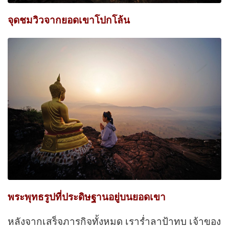
จุดชมวิวจากยอดเขาโปกโล้น
พระพุทธรูปที่ประดิษฐานอยู่บนยอดเขา
หลังจากเสร็จภารกิจทั้งหมด เรารํ่าลาป้าทบ เจ้าของ