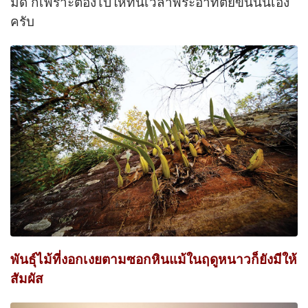
มืด ก็เพราะต้องไปให้ทันเวลาพระอาทิตย์ขึ้นนั่นเอง
ครับ
พันธุ์ไม้ที่งอกเงยตามซอกหินแม้ในฤดูหนาวก็ยังมีให้
สัมผัส