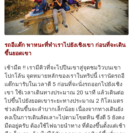
รถอีแต๊ก พาหนะที่พำเราไปยังเชิงเขา ก่อนที่จะเดิน
ขึ้นยอดเขา
เช้ามืด !! เรามีคิวที่จะไปปีนเขาสู่จุดชมวิวบนเขา
โปกโล้น จุดหมายหลักของเราในทริปนี้ เรานัดรถอี
แต๊กมารับในเวลาตี 5 ก่อนที่จะนั่งรถออกไปยังเชิง
เขา ใช้เวลาเดินทางประมาณ 20 นาที แล้วเดินต่อ
ไปขึ้นไปยังยอดเขาระยะทางประมาณ 2 กิโลเมตร
ช่วงเดินขึ้นจะลำบากเล็กน้อย เนื่องจากทางเดินยัง
คงเป็นการเดินลัดเลาะไปตามโขดหิน ซึ่งตี 5 ยังคง
มืดอยู่ครับ ต้องใช้ไฟฉายนำทาง ที่ต้องขึ้นตั้งแต่เช้า