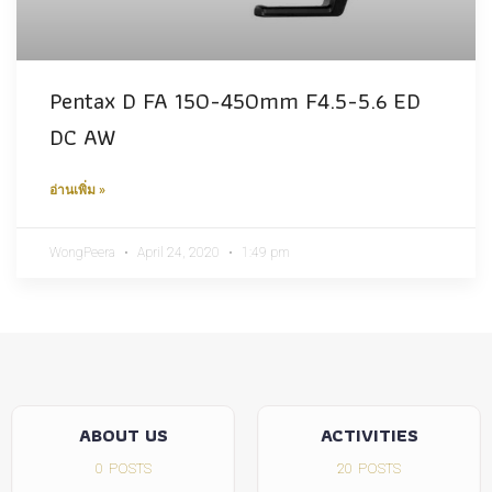
Pentax D FA 150-450mm F4.5-5.6 ED
DC AW
อ่านเพิ่ม »
WongPeera
April 24, 2020
1:49 pm
ABOUT US
ACTIVITIES
0
POSTS
20
POSTS