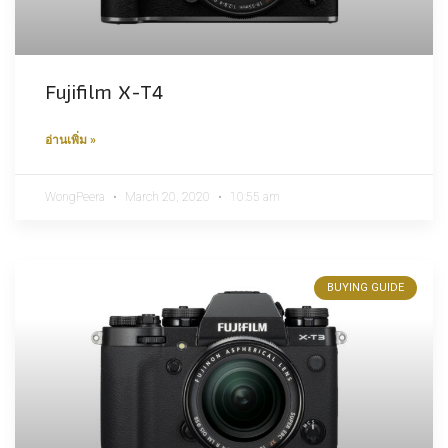
Fujifilm X-T4
อ่านเพิ่ม »
WongPeera
March 20, 2020
10:55 am
BUYING GUIDE