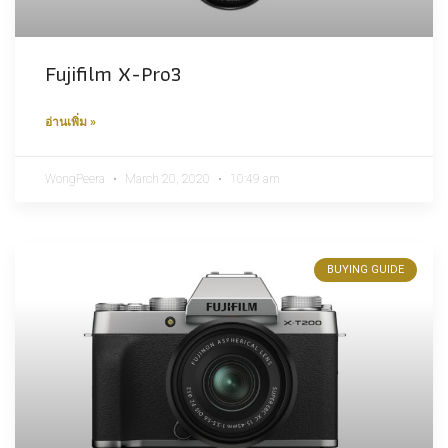
Fujifilm X-Pro3
อ่านเพิ่ม »
WongPeera
March 20, 2020
10:49 am
BUYING GUIDE