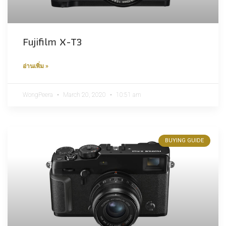
Fujifilm X-T3
อ่านเพิ่ม »
WongPeera
March 20, 2020
10:51 am
BUYING GUIDE