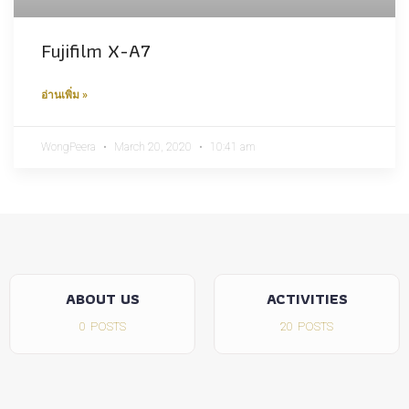
Fujifilm X-A7
อ่านเพิ่ม »
WongPeera
March 20, 2020
10:41 am
ABOUT US
ACTIVITIES
0
POSTS
20
POSTS