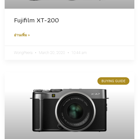
Fujifilm XT-200
อ่านเพิ่ม »
WongPeera
March 20, 2020
10:44 am
BUYING GUIDE