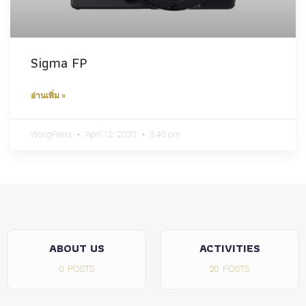
Sigma FP
อ่านเพิ่ม »
WongPeera
April 12, 2020
3:40 pm
ABOUT US
ACTIVITIES
0
POSTS
20
POSTS