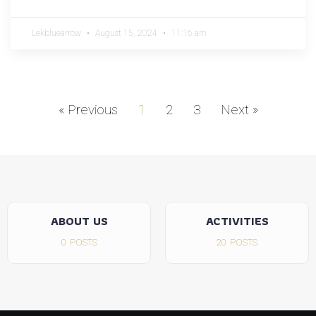
Lekbluearrow
August 15, 2024
11:16 am
« Previous
1
2
3
Next »
ACTIVITIES
ADVANCE
20
POSTS
137
POSTS