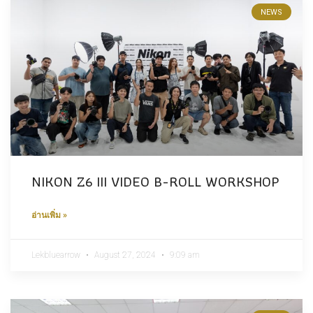
NEWS
NIKON Z6 III VIDEO B-ROLL WORKSHOP
อ่านเพิ่ม »
Lekbluearrow
August 27, 2024
9:09 am