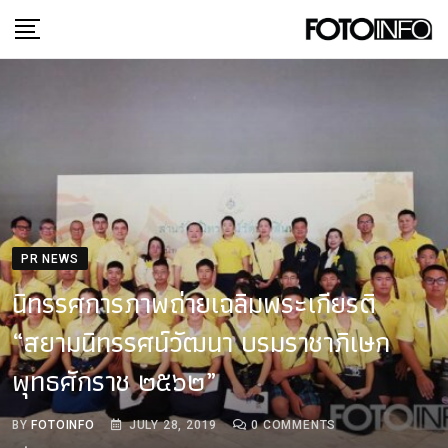
Skip
to
content
PR NEWS
นิทรรศการภาพถ่ายเฉลิมพระเกียรติ
“สยามนิทรรศน์วัฒนา บรมราชาภิเษก
พุทธศักราช ๒๕๖๒”
BY
FOTOINFO
JULY 28, 2019
0
COMMENTS