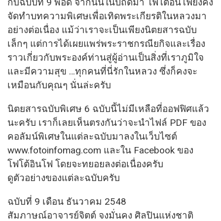
กับฉบับที่ 9 พอดี จากนั้นในปีถัดมา โฟโต้อินโฟยังคง
จัดทำบทความพิเศษเพื่อเทิดพระเกียรติในหลวงมา
อย่างต่อเนื่อง แม้ว่าเราจะเป็นเพียงนิตยสารฉบับ
เล็กๆ แต่การได้เผยแพร่พระราชกรณียกิจและเรื่อง
ราวเกี่ยวกับพระองค์ท่านสู่ผู้อ่านเป็นสิ่งที่เราภูมิใจ
และมีความสุข …ทุกคนที่นี่รักในหลวง ซึ่งก็คงจะ
เหมือนกับคุณๆ นั่นล่ะครับ
นิตยสารฉบับพิเศษ 6 ฉบับนี้ไม่มีเหลือที่ออฟฟิศแล้ว
นะครับ เราก็เลยเห็นตรงกันว่าจะนำไฟล์ PDF ของ
คอลัมน์พิเศษในแต่ละฉบับมาลงในเว็บไซต์
www.fotoinfomag.com และใน Facebook ของ
โฟโต้อินโฟ โดยจะทยอยลงต่อเนื่องครับ
ดูตัวอย่างของแต่ละฉบับครับ
ฉบับที่ 9 เดือน ธันวาคม 2548
สัมภาษณ์อาจารย์จิตต์ จงมั่นคง ศิลปินแห่งชาติ