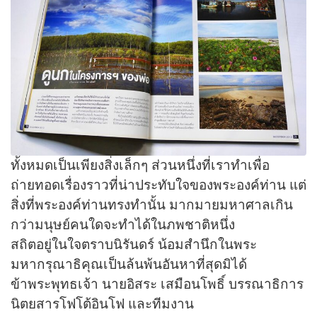
ทั้งหมดเป็นเพียงสิ่งเล็กๆ ส่วนหนึ่งที่เราทำเพื่อ
ถ่ายทอดเรื่องราวที่น่าประทับใจของพระองค์ท่าน แต่
สิ่งที่พระองค์ท่านทรงทำนั้น มากมายมหาศาลเกิน
กว่ามนุษย์คนใดจะทำได้ในภพชาติหนึ่ง
สถิตอยู่ในใจตราบนิรันดร์ น้อมสำนึกในพระ
มหากรุณาธิคุณเป็นล้นพ้นอันหาที่สุดมิได้
ข้าพระพุทธเจ้า นายอิสระ เสมือนโพธิ์ บรรณาธิการ
นิตยสารโฟโต้อินโฟ และทีมงาน