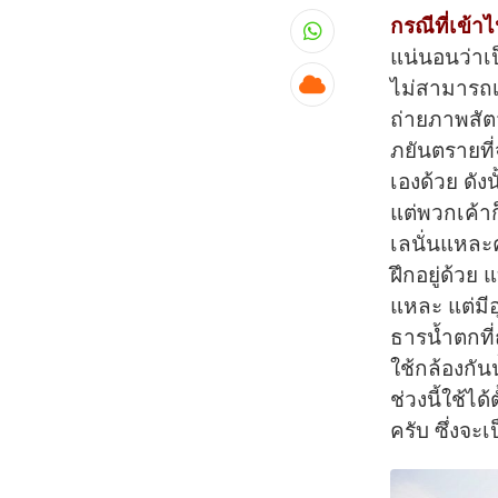
กรณีที่เข้าไ
Whatsapp
แน่นอนว่าเป็
ไม่สามารถเ
Cloud
ถ่ายภาพสัต
ภยันตรายที่
เองด้วย ดังน
แต่พวกเค้าก
เลนั่นแหละค
ฝึกอยู่ด้วย 
แหละ แต่มีอ
ธารนํ้าตกที
ใช้กล้องกัน
ช่วงนี้ใช้ไ
ครับ ซึ่งจะ