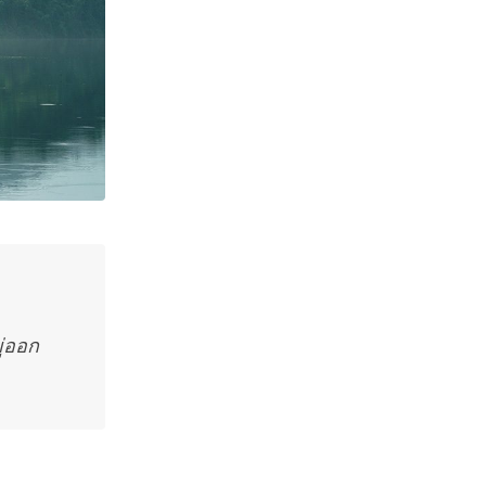
ู่ออก