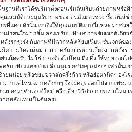
้องการหลบเลี่ยงฉากหลังรกๆ
ื้นฐานที่เราได้รับรู้มาตั้งตอนเริ่มต้นเรียนถ่ายภาพหรือศึ
งคุณสมบัติและมุมรับภาพของเลนส์แต่ละช่วง ซึ่งเลนส์ช่
าพที่แคบ ดังนั้น เราจึงใช้คุณสมบัติแบบนี้แหละ มาช่วยใ
ด่นน่าสนใจมากขึ้น ลองเปรียบเทียบดูภาพซับเจกต์เดียวก
หลังรกรุงรัง กับภาพที่มีฉากหลังเรียบเนียน ซับเจกต์ข
มีความโดดเด่นมากกว่าครับ การหลบเลี่ยงฉากหลังรกๆ 
ย่างใดครับ ไม่ใช่ว่าจะต้องไปโค่น ดึง ทึ้ง ให้หายออก
รับ เพียงแค่ขยับเปลี่ยนมุมมองนิดๆ หน่อยๆ เท่านั้นเอ
ายหน่อย หรือขยับขวาสักครึ่งก้าว หรือย่อตัวนิดๆ อะไร
่า มากแค่ไหน ฉากหลังรกๆ จึงจะหลุดออกไปจากเฟรม แต่
ต้องมองหาซับเจกต์ใหม่ หรือเลือกวิธีถ่ายภาพแบบใหม่ เ
มฉากหลังแทนเป็นต้นครับ