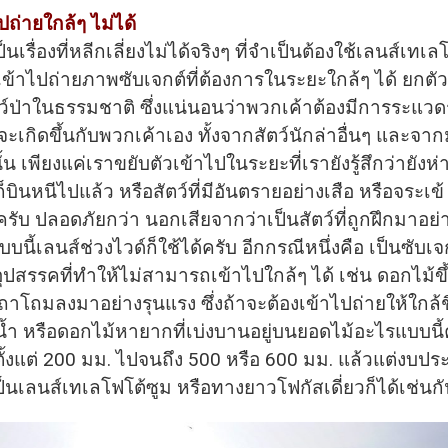
ปถ่ายใกล้ๆ ไม่ได้
นเรื่องที่หลีกเลี่ยงไม่ได้จริงๆ ที่จำเป็นต้องใช้เลนส์เทเ
ข้าไปถ่ายภาพซับเจกต์ที่ต้องการในระยะใกล้ๆ ได้ ยกตัว
ว์ป่าในธรรมชาติ ซึ่งแน่นอนว่าพวกเค้าต้องมีการระแวด
จะเกิดขึ้นกับพวกเค้าเอง ทั้งจากสัตว์นักล่าอื่นๆ และจาก
ั้น เพียงแค่เราขยับตัวเข้าไปในระยะที่เรายังรู้สึกว่ายังห่
็บินหนีไปแล้ว หรือสัตว์ที่มีอันตรายอย่างเสือ หรือจระเข้
รับ ปลอดภัยกว่า นอกเสียจากว่าเป็นสัตว์ที่ถูกฝึกมาอย่าง
แบบนี้เลนส์ช่วงไวด์ก็ใช้ได้ครับ อีกกรณีหนึ่งคือ เป็นซับเจก
ุปสรรคที่ทำให้ไม่สามารถเข้าไปใกล้ๆ ได้ เช่น ดอกไม้ขึ
่ถาโถมลงมาอย่างรุนแรง ซึ่งถ้าจะต้องเข้าไปถ่ายให้ใกล้ช
นํ้า หรือดอกไม้หายากที่เบ่งบานอยู่บนยอดไม้อะไรแบบนี้
ด้ตั้งแต่ 200 มม. ไปจนถึง 500 หรือ 600 มม. แล้วแต่งบ
เป็นเลนส์เทเลโฟโต้ซูม หรือทางยาวโฟกัสเดี่ยวก็ได้เช่นก