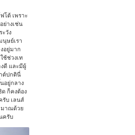
ลโฟโต้ เพราะ
อย่างเช่น
ระวัง
มนุษย์เรา
างอยู่มาก
 ใช้ช่วงเท
ดี และมีผู้
ต์ปกตินี่
้นอยู่กลาง
ิด ก็คงต้อง
ครับ เลนส์
ประมาณด้วย
ันครับ