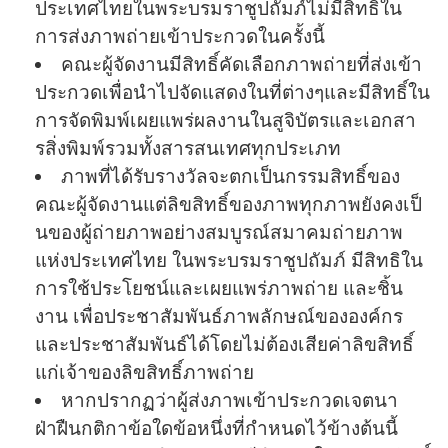
ประเทศไทยในพระบรมราชู
ปถัมภ์ไม่มีสิทธิ์ใน
การส่งภาพถ่
ายเข้าประกวดในครั้งนี้
คณะผู้จัดงานมีสิทธิ์คัดเลื
อกภาพถ่ายที่ส่งเข้า
ประกวดเพื่
อนําไปจัดแสดงในที่ต่างๆและมีสิ
ทธิ์ใน
การจัดพิมพ์เผยแพร่
ผลงานในสูจิบัตรและเอกสา
รสิ่งพิ
มพ์รวมทั้งสารสนเทศทุกประเภท
ภาพที่ได้รับรางวัลจะตกเป็
นกรรมสิทธิ์ของ
คณะผู้จัดงานแต่
ลิขสิทธิ์ของภาพทุกภาพยังคงเป็
นของผู้ถ่ายภาพอย่างสมบูรณ์
สมาคมถ่ายภาพ
แห่งประเทศไทย ในพระบรมราชูปถัมภ์ มีสิทธิใน
การใช้ประโยชน์
และเผยแพร่ภาพถ่าย และชิ้น
งาน เพื่อประชาสัมพันธ์ภาพลักษณ์
ขององค์กร
และประชาสัมพันธ์ได้โดยไม่ต้
องเสียค่าลิขสิทธิ์
แก่เจ้าของลิ
ขสิทธิ์ภาพถ่าย
หากปรากฏว่าผู้ส่งภาพเข้
าประกวดเจตนา
ฝ่าฝืนกติกาข้อใดข้
อหนึ่งที่กําหนดไว้ข้างต้นนี้