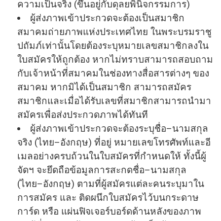
ความเป็นจริง (ขึ้นอยู่กับดุลยพินิจกรรมการ)
ผู้ส่งภาพเข้าประกวดจะต้องเป็
นสมาชิก
สมาคมถ่ายภาพแห่
งประเทศไทย ในพระบรมราชู
ปถัมภ์เท่านั้
นโดยต้องระบุหมายเลขสมาชิ
กลงใน
ใบสมัครให้ถูกต้อง หากไม่ทราบสามารถสอบถาม
กับเจ้
าหน้าที่สมาคมในช่องทางสื่
อสารต่างๆ ของ
สมาคม หากมิได้เป็นสมาชิก สามารถสมัคร
สมาชิกและเมื่อได้รั
บเลขที่สมาชิกสามารถนำมา
สมั
ครเพื่อส่งประกวดภาพได้ทันที
ผู้ส่งภาพเข้าประกวดจะต้องระบุ
ชื่อ–นามสกุล
จริง (ไทย–อังกฤษ) ที่อยู่ หมายเลขโทรศัพท์และอี
เมลอย่
างครบถ้วนในใบสมัครที่กําหนดให้ ทั้งนี้ผู้
จัดฯ จะยึดถือข้อมูลการสะกดชื่อ–
นามสกุล
(ไทย–อังกฤษ) ตามที่ผู้สมัครแต่ละคนระบุ
มาใน
การสมัคร และ ติดผนึกใบสมัครไว้บนกระดาษ
การ์ด หรือ แผ่นฟิจเจอร์บอร์ดด้านหลั
งของภาพ