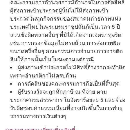
คณะกรรมการอํานวยการมีอํ
านาจในการตัดสิทธิ์
ผู้ส่งภาพเข้
าประกวดผู้นั้นไม่ให้ส่งภาพเข้
า
ประกวดในทุกกิจกรรมของสมาคมถ่
ายภาพแห่ง
ประเทศไทยในพระบรมราชู
ปถัมภ์เป็นเวลา 5 ปี
ส่วนข้อผิดพลาดอื่นๆ ที่มิได้เกิดจากเจตนาทุจริต
เช่น การกรอกข้อมูลไม่ครบถ้วน การส่งภาพผิด
ขนาดหรืออื่นๆ คณะกรรมการอํานวยการอาจตัด
สิ
นให้ภาพนั้นเป็นโมฆะตามแต่กรณี
ผู้ส่งภาพเข้าประกวดไม่มีสิทธิ์
อ้างว่ากระทําผิด
เพราะอ่านกติ
กาไม่ครบถ้วน
การตัดสินของคณะกรรมการถือเป็
นที่สิ้นสุด
ผู้รับรางวัลจะถูกหักภาษี ณ ที่จ่าย ตาม
ประกาศกรมสรรพากร ในอัตราร้อยละ 5 และ ต้อง
รับผิดชอบค่าธรรมเนียมที่
อาจเกิดขึ้นในการทำธุ
รกรรมทางการเงินต่างๆ