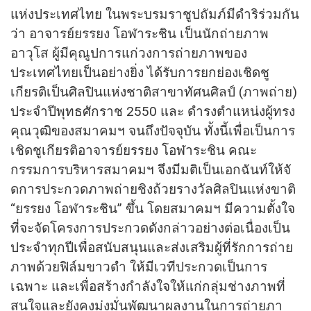
แห่งประเทศไทย ในพระบรมราชูปถัมภ์มีดําริร่
วมกัน
ว่า อาจารย์ยรรยง โอฬาระชิน เป็นนักถ่ายภาพ
อาวุโส ผู้มีคุณูปการแก่วงการถ่
ายภาพของ
ประเทศไทยเป็นอย่างยิ่ง ได้รับการยกย่องเชิดชู
เกียรติ
เป็นศิลปินแห่งชาติสาขาทัศนศิ
ลป์ (ภาพถ่าย)
ประจําปีพุทธศักราช 2550 และ ดํารงตําแหน่งผู้ทรง
คุณวุฒิ
ของสมาคมฯ จนถึงปัจจุบัน ทั้งนี้เพื่อเป็นการ
เชิดชูเกี
ยรติอาจารย์ยรรยง โอฬาระชิน คณะ
กรรมการบริหารสมาคมฯ จึงมีมติเป็นเอกฉันท์ให้จั
ดการประกวดภาพถ่ายชิงถ้วยรางวั
ลศิลปินแห่งขาติ
“ยรรยง โอฬาระชิน” ขึ้น โดยสมาคมฯ มีความตั้งใจ
ที่จะจั
ดโครงการประกวดดังกล่าวอย่างต่
อเนื่องเป็น
ประจําทุกปีเพื่อสนั
บสนุนและส่งเสริมผู้ที่รักการถ่
าย
ภาพด้วยฟิล์มขาวดำ ให้มีเวทีประกวดเป็นการ
เฉพาะ และเพื่อสร้างกําลังใจให้แก่กลุ่
มช่างภาพที่
สนใจและยังคงมุ่งมั่
นพัฒนาผลงานในการถ่ายภา