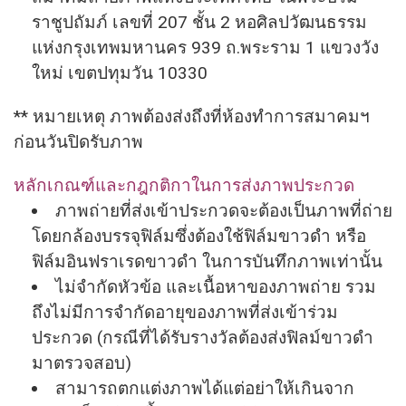
ราชูปถัมภ์ เลขที่ 207 ชั้น 2 หอศิลปวัฒนธรรม
แห่งกรุงเทพมหานคร 939 ถ.พระราม 1 แขวงวัง
ใหม่ เขตปทุมวัน 10330
** หมายเหตุ ภาพต้องส่งถึงที่ห้
องทำการสมาคมฯ
ก่อนวันปิดรับภาพ
หลักเกณฑ์และกฎกติกาในการส่
งภาพประกวด
ภาพถ่ายที่ส่งเข้าประกวดจะต้
องเป็นภาพที่ถ่าย
โดยกล้องบรรจุ
ฟิล์มซึ่งต้องใช้ฟิล์มขาวดํา หรือ
ฟิล์มอินฟราเรดขาวดํา ในการบันทึกภาพเท่านั้น
ไม่จํากัดหัวข้อ และเนื้อหาของภาพถ่าย รวม
ถึงไม่มีการจํากัดอายุ
ของภาพที่ส่งเข้าร่วม
ประกวด (กรณีที่ได้รับรางวัลต้องส่งฟิ
ลม์ขาวดํา
มาตรวจสอบ)
สามารถตกแต่งภาพได้แต่อย่าให้
เกินจาก