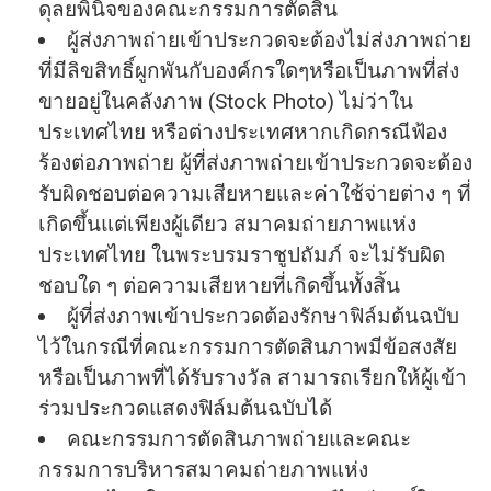
ดุลยพินิ
จของคณะกรรมการตัดสิน
ผู้ส่งภาพถ่ายเข้าประกวดจะต้
องไม่ส่งภาพถ่าย
ที่มีลิขสิทธิ์
ผูกพันกับองค์กรใดๆหรือเป็
นภาพที่ส่ง
ขายอยู่ในคลังภาพ (Stock Photo) ไม่ว่าใน
ประเทศไทย หรือต่างประเทศหากเกิดกรณีฟ้
อง
ร้องต่อภาพถ่าย ผู้ที่ส่งภาพถ่ายเข้าประกวดจะต้
อง
รับผิดชอบต่อความเสียหายและค่
าใช้จ่ายต่าง ๆ ที่
เกิดขึ้นแต่เพียงผู้เดียว สมาคมถ่ายภาพแห่ง
ประเทศไทย ในพระบรมราชูปถัมภ์ จะไม่รับผิด
ชอบใด ๆ ต่อความเสียหายที่เกิดขึ้นทั้
งสิ้น
ผู้ที่ส่งภาพเข้าประกวดต้องรั
กษาฟิล์มต้นฉบับ
ไว้ในกรณีที่
คณะกรรมการตัดสินภาพมีข้อสงสั
ย
หรือเป็นภาพที่ได้รับรางวัล สามารถเรียกให้ผู้เข้า
ร่
วมประกวดแสดงฟิล์มต้นฉบับได้
คณะกรรมการตัดสินภาพถ่
ายและคณะ
กรรมการบริหารสมาคมถ่
ายภาพแห่ง