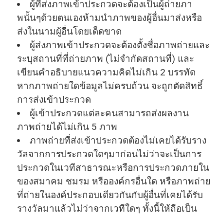
ผู้ที่ส่งภาพเข้าประกวดจะต้
องเป็นผู้ถ่ายภา
พนั้นๆด้
วยตนเองห้ามนําภาพของผู้อื่
นมาส่งหรือ
ส่งในนามผู้อื่
นโดยเด็ดขาด
ผู้ส่งภาพเข้าประกวดจะต้องตั้
งชื่อภาพถ่ายและ
ระบุสถานที่ที่
ถ่ายภาพ (ไม่จํากัดสถานที่) และ
เขียนคําอธิบายแนวความคิดไม่
เกิน 2 บรรทัด
หากภาพถ่ายใดข้อมูลไม่ครบถ้วน จะถูกตัดสิทธิ์
การส่งเข้
าประกวด
ผู้เข้าประกวดแต่ละคนสามารถส่
งผลงาน
ภาพถ่ายได้ไม่เกิน 5 ภาพ
ภาพถ่ายที่ส่งเข้าประกวดต้องไม่
เคยได้รับราง
วั
ลจากการประกวดใดๆมาก่อนไม่ว่
าจะเป็นการ
ประกวดในเวที
สาธารณะหรื
อการประกวดภายใน
ของสมาคม ชมรม หรือองค์กรอื่นใด หรือภาพถ่าย
ที่ถ่ายในองค์
ประกอบเดียวกันกับผู้อื่นที่
เคยได้รับ
รางวัลมาแล้วไม่ว่
าจากเวทีใดๆ ทั้งนี้ให้ถือเป็น