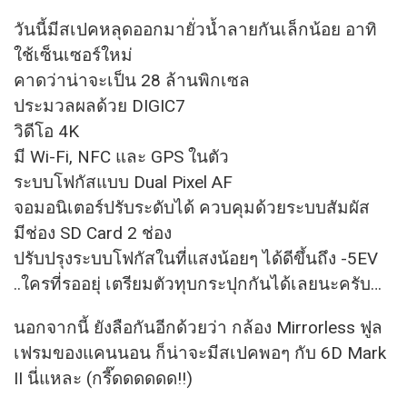
วันนี้มีสเปคหลุดออกมายั่วน้ำลายกันเล็กน้อย อาทิ
ใช้เซ็นเซอร์ใหม่
คาดว่าน่าจะเป็น 28 ล้านพิกเซล
ประมวลผลด้วย DIGIC7
วิดีโอ 4K
มี Wi-Fi, NFC และ GPS ในตัว
ระบบโฟกัสแบบ Dual Pixel AF
จอมอนิเตอร์ปรับระดับได้ ควบคุมด้วยระบบสัมผัส
มีช่อง SD Card 2 ช่อง
ปรับปรุงระบบโฟกัสในที่แสงน้อยๆ ได้ดีขึ้นถึง -5EV
..ใครที่รออยุ่ เตรียมตัวทุบกระปุกกันได้เลยนะครับ…
นอกจากนี้ ยังลือกันอีกด้วยว่า กล้อง Mirrorless ฟูล
เฟรมของแคนนอน ก็น่าจะมีสเปคพอๆ กับ 6D Mark
II นี่แหละ (กรี๊ดดดดดด!!)