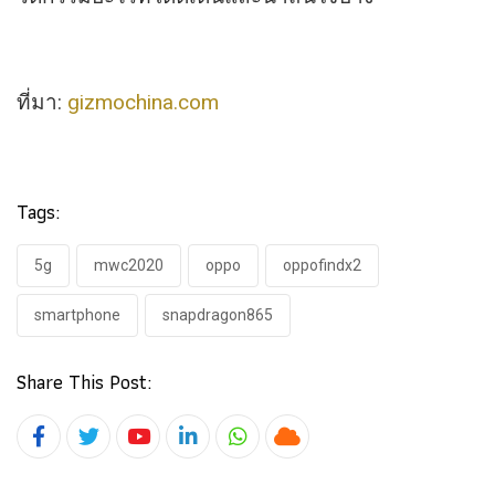
ที่มา:
gizmochina.com
Tags:
5g
mwc2020
oppo
oppofindx2
smartphone
snapdragon865
Share This Post:
Youtube
LinkedIn
Whatsapp
Cloud