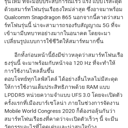
รุ่นใหม่ ที่จะมอบประสบการณ์เร็ว แรง แบบไร้สะดุด
ด้วยสมาร์ทโฟนรุ่นเรือธงใหม่ล่
าสุด ซึ่งอาจมาพร้อม
Qualcomm Snapdragon 865 นอกจากนี้คาดว่าสมา
ร์ทโฟนรุ่นนี้
น่าจะสามารถรองรับสัญญาณ 5G ที่จะ
เข้ามามีบทบาทอย่
างมากในอนาคต โดยจะมา
เปลี่ยนรูปแบบการใช้ชีวิ
ตให้สมาร์ทมากขึ้น
อีกทั้งก่อนหน้านี้ยังมีข่าวหลุ
ดว่าสมาร์ทโฟนเรือ
ธงรุ่นนี้ จะมาพร้อมกับหน้าจอ 120 Hz ที่จะทำให้
การใช้งานไหลลื่นขึ้น
ตอบโจทย์ทุกไลฟ์สไตล์ ได้อย่างลื่นไหลไม่มีสะดุด
ให้การใช้งานเต็มประสิทธิภาพด้
วย RAM แบบ
LPDDR5 หน่วยความจำแบบ UFS 3.0 โดยจะเปิดตัว
ครั้งแรกที่เมื
องบาร์เซโลน่า ภายในช่วงการจัดงาน
Mobile World Congress 2020 ก็ต้องรอลุ้นกันว่า
สมาร์ทโฟนเรือธงที่คาดว่าจะเปิ
ดตัวเร็วๆ นี้ จะมีน
วัตกรรมอะไรที่โดดเด่
นและน่าสนใจบ้าง