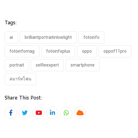
Tags:
ai
brilliantportraitinlowlight
fotoinfo
fotoinfomag
fotoinfoplus
oppo
oppof11pro
portrait
selfieexpert
smartphone
สมาร์ทโฟน
Share This Post:
Youtube
LinkedIn
Whatsapp
Cloud