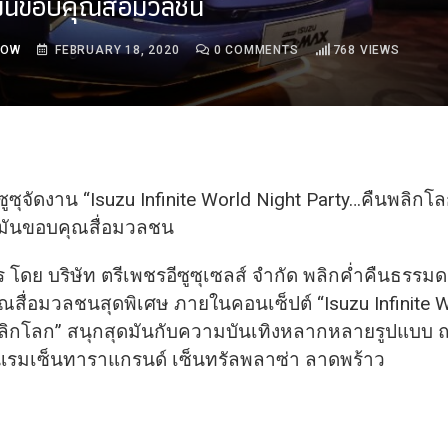
ดมันขอบคุณสื่อมวลชน
ROW
FEBRUARY 18, 2020
0
COMMENTS
768
VIEWS
ซูซุจัดงาน “Isuzu Infinite World Night Party…คืนพลิกโลก
มันขอบคุณสื่อมวลชน
ร โดย บริษัท ตรีเพชรอีซูซุเซลส์ จำกัด พลิกค่ำคืนธรรมด
ุณสื่อมวลชนสุดพิเศษ
ภายในคอนเซ็ปต์ “Isuzu Infinite W
ลิกโลก” สนุกสุดมันกับความบันเทิ
งหลากหลายรูปแบบ ณ
แรมเซ็นทาราแกรนด์ เซ็นทรัลพลาซ่า ลาดพร้าว