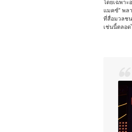
โดยเฉพาะอย่
แมคซ์” พลาน
ที่สื่
อมวลชนใ
เช่นนี้ตลอด