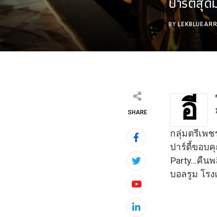
ปาร์ตี้สุ
BY
LEKBLUEAR
อี
SHARE
กลุ่มตรีเพช
ปาร์
ตี้ขอบค
Party…คืนพ
บอลรูม โรง
Youtube
LinkedIn