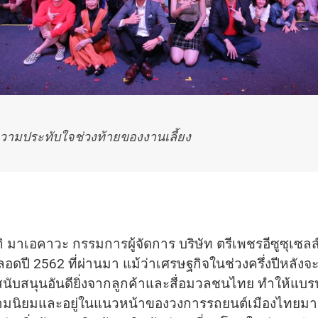
ามประทับใจช่วงท้ายของงานเลี้ยง
ิ มาเอคาวะ กรรมการผู้จัดการ บริษัท ตรีเพชรอีซูซุเซลส
ลอดปี 2562 ที่ผ่านมา แม้ว่าเศรษฐกิจในช่วงครึ่งปีหลั
งจ
นับสนุนอันดียิ่
งจากลูกค้าและสื่อมวลชนไทย ทำให้แบรนด์
มนิยมและอยู่ในแนวหน้
าของวงการรถยนต์เมื
องไทยมา