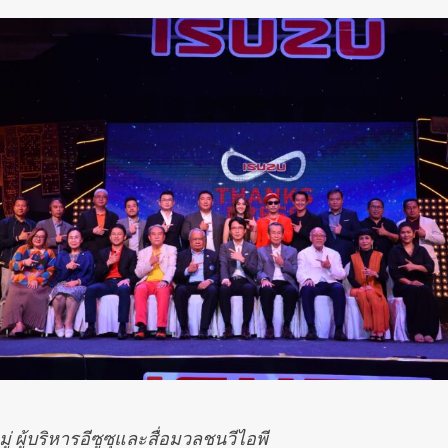
่ ผู้บริหารอีซูซุและสื่อมวลชนวีไอพี