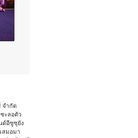
์ จำกัด
ะชะลอตัว
อีซูซุยัง
เสมอมา