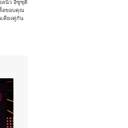
นิว อีซูซุดี
เพื่อขอบคุณ
คียงคู่กั
น