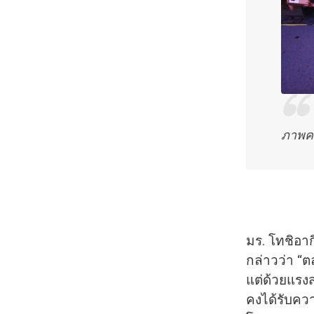
ภาพคว
มร. โทชิอาก
กล่าวว่า “ต
แต่ด้วยแรงส
คงได้รั
บควา