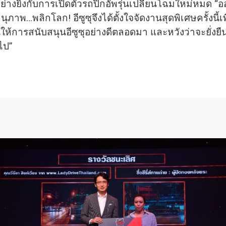
างยิ่งกับการเปิดตั
วรถปิกอัพรุ่นเปลี่ยนโฉมใหม่หมด “ออล
ุภาพ…พลิกโลก! อีซูซุจึงได้ตั้งใจจัดงานสุดพิ
เศษครั้งนี้
ห้การสนับสนุนอีซูซุอย่
างดีตลอดมา และหวังว่าจะยั่งยืนเ
ไป”