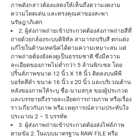
ภาพดังกล่าวต้องแสดงให้
เห็นถึงความงดงาม
ความโดดเด่น และทรงคุณค่าของสะพา
นรัษฎาภิเศก
2. ผู้ส่งภาพถ่ายเข้าประกวดต้องส่
งภาพถ่ายสีที่
ถ่ายด้วยกล้
องระบบดิจิทัล สามารถปรับสี ตกแต่ง
แก้ไขในด้านเทคนิคได้
ตามความเหมาะสม แต่
ภาพถ่ายต้องยังคงดูเป็
นธรรมชาติ ซึ่งมีความ
ละเอียดของภาพไม่ต่ำ
กว่า 5 ล้านพิกเซล โดย
ปริ้นส์ภาพขนาด 12 นิ้ว X 18 นิ้ว ติดลงบนพีพี
บอร์ดสีดำ ขนาด 16 นิ้ว x 20 นิ้ว และบริเวณด้าน
หลังของภาพให้ระบุ ชื่อ-นามสกุล ของผู้ประกวด
และบรรยายถึงรายละเอียดการถ่
ายภาพ หรือเรื่อง
ราวเกี่ยวกับภาพ หรือ เหตุการณ์ความประทับใจ
ประมาณ 2 – 5 บรรทัด
3. ผู้ส่งภาพถ่ายเข้าประกวดต้องส่
งไฟล์ภาพ
ตามข้อ 2. ในแบบมาตรฐาน RAW FILE หรือ