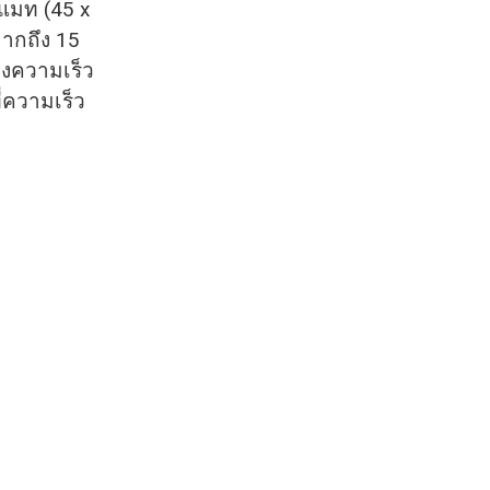
แมท (45 x
มากถึง 15
องความเร็ว
ี่ความเร็ว