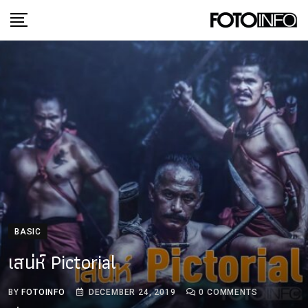
Skip
to
content
BASIC
เสน่ห์ Pictorial
BY
FOTOINFO
DECEMBER 24, 2019
0
COMMENTS