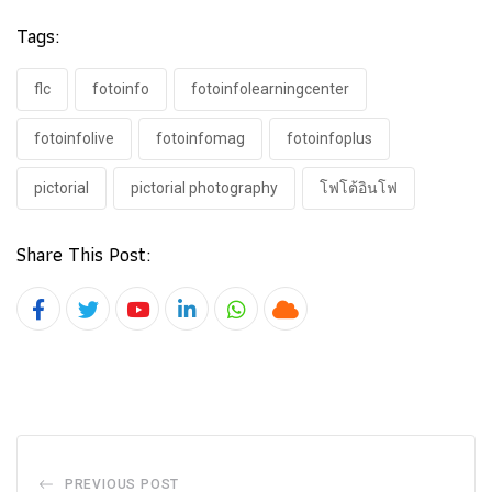
Tags:
flc
fotoinfo
fotoinfolearningcenter​
fotoinfolive
fotoinfomag
fotoinfoplus
pictorial
pictorial photography
โฟโต้อินโฟ
Share This Post:
Youtube
LinkedIn
Whatsapp
Cloud
PREVIOUS POST