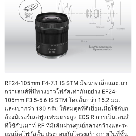
RF24-105mm F4-7.1 IS STM มีขนาดเล็กและเบา
กว่าเลนส์ที่มี
ทางยาวโฟกัสเท่ากันอย่าง EF24-
105mm F3.5-5.6 IS STM โดยสั้นกว่า 15.2 มม.
และเบากว่า 130 กรัม ให้สมดุลที่ดีเยี่ยมเมื่อใช้กั
บก
ล้องมิเรอร์เลสฟูลเฟรมตระกูล EOS R การเป็นเลนส์
ที่ใช้กับเมาท์ RF ที่มีเส้นผ่านศูนย์กลางกว้
างและระ
ยะแบ็คโฟกัสสั้น ประกอบกับโครงสร้างภายในที่ชิ้
น