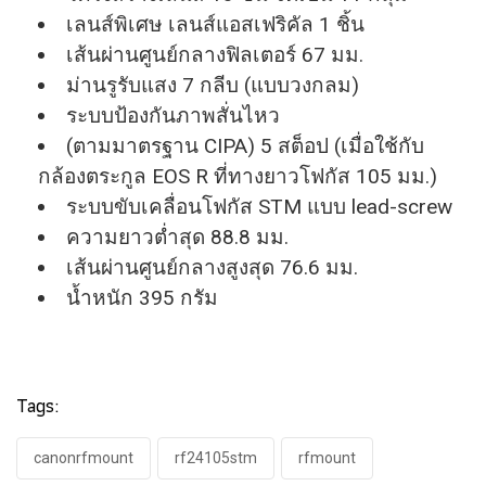
เลนส์พิเศษ เลนส์แอสเฟริคัล 1 ชิ้น
เส้นผ่านศูนย์กลางฟิลเตอร์ 67 มม.
ม่านรูรับแสง 7 กลีบ (แบบวงกลม)
ระบบป้องกันภาพสั่นไหว
(ตามมาตรฐาน CIPA) 5 สต็อป (เมื่อใช้กับ
กล้องตระกูล EOS R ที่ทางยาวโฟกัส 105 มม.)
ระบบขับเคลื่อนโฟกัส STM แบบ lead-screw
ความยาวต่ำสุด 88.8 มม.
เส้นผ่านศูนย์กลางสูงสุด 76.6 มม.
น้ำหนัก 395 กรัม
Tags:
canonrfmount
rf24105stm
rfmount