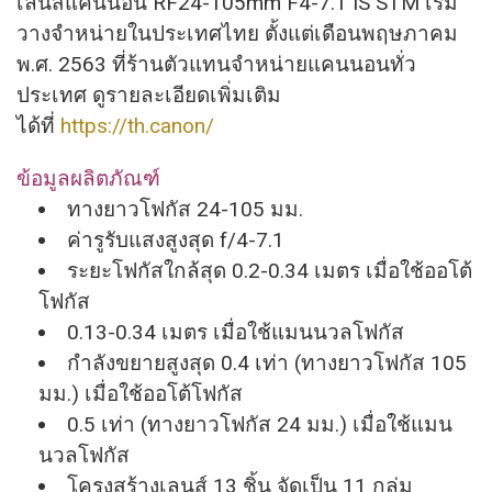
เลนส์แคนนอน RF24-105mm F4-7.1 IS STM เริ่ม
วางจำหน่ายในประเทศไทย ตั้งแต่เดือนพฤษภาคม
พ.ศ. 2563 ที่ร้านตัวแทนจำหน่ายแคนนอนทั่
ว
ประเทศ ดูรายละเอียดเพิ่มเติม
ได้ที่
https://th.canon/
ข้อมูลผลิตภัณฑ์
ทางยาวโฟกัส 24-105 มม.
ค่ารูรับแสงสูงสุด f/4-7.1
ระยะโฟกัสใกล้สุด 0.2-0.34 เมตร เมื่อใช้ออโต้
โฟกัส
0.13-0.34 เมตร เมื่อใช้แมนนวลโฟกัส
กำลังขยายสูงสุด 0.4 เท่า (ทางยาวโฟกัส 105
มม.) เมื่อใช้ออโต้โฟกัส
0.5 เท่า (ทางยาวโฟกัส 24 มม.) เมื่อใช้แมน
นวลโฟกัส
โครงสร้างเลนส์ 13 ชิ้น จัดเป็น 11 กลุ่ม