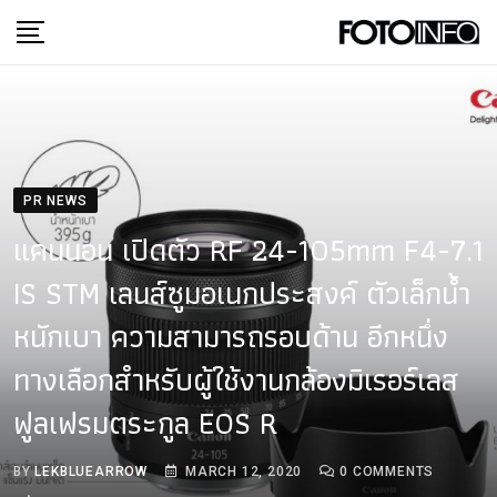
Skip
to
content
PR NEWS
แคนนอน เปิดตัว RF 24-105mm F4-7.1
IS STM เลนส์ซูมอเนกประสงค์ ตัวเล็กน้ำ
หนักเบา ความสามารถรอบด้าน อีกหนึ่ง
ทางเลือกสำหรับผู้ใช้งานกล้องมิเรอร์เลส
ฟูลเฟรมตระกูล EOS R
BY
LEKBLUEARROW
MARCH 12, 2020
0
COMMENTS