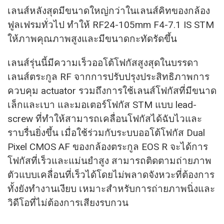
เลนส์หลังสุดมีขนาดใหญ่กว่
าในเลนส์คิทของกล้อง
ฟูลเฟรมทั่
วไป ทำให้ RF24-105mm F4-7.1 IS STM
ให้ภาพคุณภาพสูงและมีขนาดกะทั
ดรัดขึ้น
เลนส์รุ่นนี้มีความเร็วออโต้
โฟกัสสูงสุดในบรรดา
เลนส์ตระกูล RF จากการปรับปรุงประสิทธิ
ภาพการ
ควบคุม actuator รวมถึงการใช้เลนส์โฟกัสที่มี
ขนาด
เล็กและเบา และมอเตอร์โฟกัส STM แบบ lead-
screw ที่ทำให้สามารถเคลื่อนโฟกัสได้
ฉับไวและ
ราบรื่นยิ่งขึ้น เมื่อใช้ร่วมกับระบบออโต้โฟกัส Dual
Pixel CMOS AF ของกล้องตระกูล EOS R จะได้การ
โฟกัสที่เร็วและแม่
นยำสูง สามารถติดตามถ่ายภาพ
ตัวแบบเคลื่
อนที่เร็วได้โดยไม่พลาดจังหวะที่
ต้องการ
ทั้งยังทำงานเงียบ เหมาะสำหรับการถ่ายภาพนิ่งและ
วิ
ดีโอที่ไม่ต้องการเสียงรบกวน