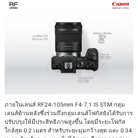
ภายในเลนส์ RF24-105mm F4-7.1 IS STM กลุ่ม
เลนส์ด้านหลังซึ่งร่วมถึ
งกลุ่มเลนส์โฟกัสยังได้รั
บการ
ปรับปรุงให้มีประสิทธิภาพสู
งขึ้น โดยมีระยะโฟกัส
ใกล้สุด 0.2 เมตร สำหรับระยะมุมกว้างสุด และ 0.34