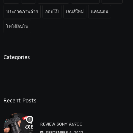
ประกวดภาพถ่าย
ออปโป้
เลนส์ใหม่
แคนนอน
โฟโต้อินโฟ
Categories
Recent Posts
REVIEW SONY A6700
SEPTEMBER 6, 2023