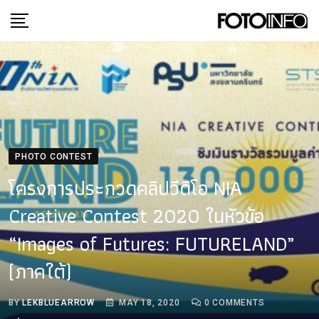
Skip
to
content
PHOTO CONTEST
โครงการประกวดคลิปวีดิโอ NIA
Creative Contest 2020 ในหัวข้อ
“Images of Futures: FUTURELAND”
(ภาคใต้)
BY
LEKBLUEARROW
MAY 18, 2020
0
COMMENTS