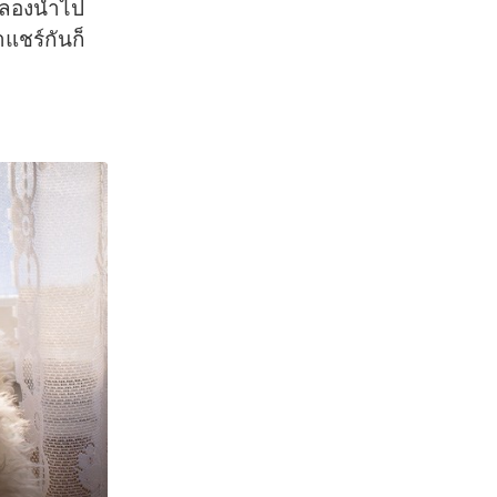
ละลองนำไป
แชร์กันก็