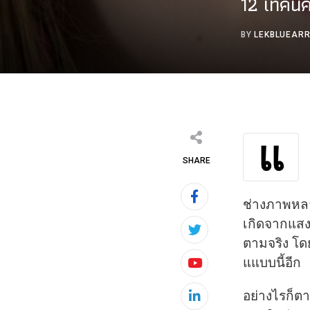
12 เทคนิ
BY
LEKBLUEAR
แ
SHARE
ช่างภาพหล
เกิดจากแสง
ตามจริ
ง โ
แแบบนี้อีก
Youtube
อย่างไรก็ต
LinkedIn