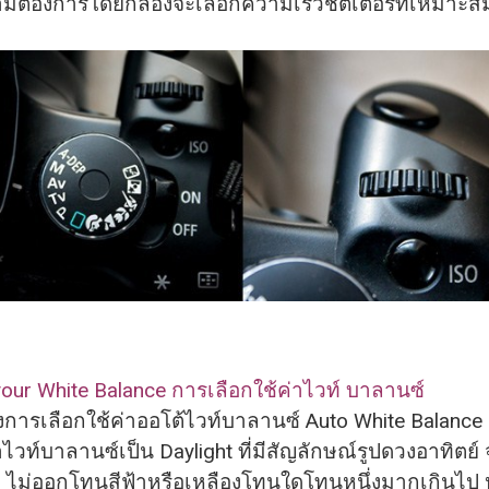
ามต้
องการโดยกล้องจะเลือกความเร็วชั
ตเตอร์ที่เหมาะส
your White Balance การเลือกใช้ค่าไวท์ บาลานซ์
การเลือกใช้ค่าออโต้
ไวท์บาลานซ์ Auto White Balance 
าไวท์บาลานซ์เป็น Daylight ที่มีสัญลักษณ์รูปดวงอาทิตย
ี ไม่ออกโทนสีฟ้าหรือเหลื
องโทนใดโทนหนึ่งมากเกินไป 