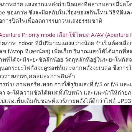
ภาพถ่าย แสงจากแหล่งกำเนิดแสงที่
หลากหลายมีผลโด
ce ของภาพ ซึ่งจะมีผลกับในเรื่องของสกิ
นโทน วิธีที่ดีแล
อการปิดไฟเพื่
อลดการรบกวนแสงธรรมชาติ
 Aperture Priority mode เลือกใช้โหมด A/AV (Aperture Pr
าพ indoor ที่มีปริมาณแสงสว่างน้อย จำเป็นต้องเลือก
ลข f/stop ที่เลขน้อย)​ เพื่อเก็บปริมาณแสงให้ได้มากที่
สุ
พที่ได้จะมีระยะชัดลึกน้อย วัตถุหลักที่อยู่ในระยะโฟกั
สจ
่นๆนอกระยะโฟกัสจะดูซอฟท์
และฉากหลังจะเบลอ ซึ่งการใช
รถ่ายภาพบุคคลและภาพสินค้า
่ายภาพพอร์ทเทรต การใช้รูรับแสงที่ f/5 or f/6 และเ
งตา จะให้ความชัดได้หมดทั้งใบหน้า และแนะนำให้ถ่ายภ
ปแต่งเพิ่มเติมกับซอฟท์
แวร์ภายหลังได้ดีกว่าไฟล์ JPEG