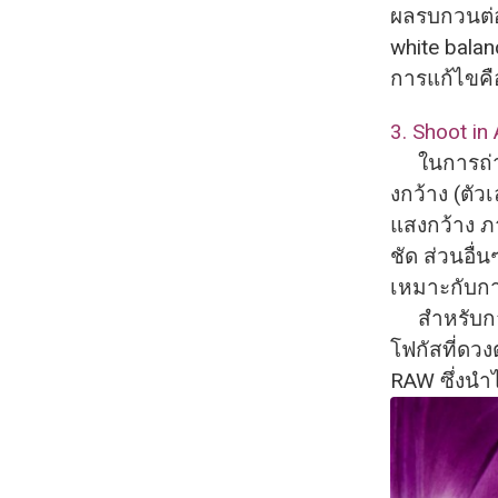
ผลรบกวนต่อ
white balan
การแก้
ไขคื
3. Shoot in
ในการถ่ายภ
งกว้
าง (ตัวเ
แสงกว้าง ภา
ชัด ส่วนอื
เหมาะกั
บกา
สำหรับการถ
โฟกัสที่ดว
RAW ซึ่งนำไ