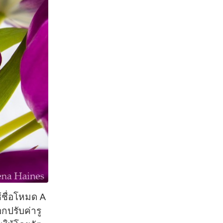
้ชื่อโหมด A
อกปรับค่ารู