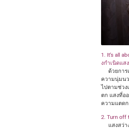
1. It’s all
งกำเนิดแส
ด้วยการเร
ความนุ่
มนวล
ไปตามช่
วง
ตก แสงที่อ
ความแตด​กต
2. Turn of
แสงสว่างจา