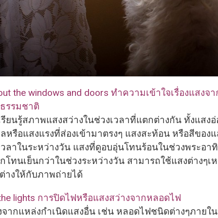
 about the windows and doors ทำความเข้าใจเรื่องแสงจ
งธรรมชาติ
ียนรู้สภาพแสงสว่
างในช่วงเวลาที่แตกต่างกัน ทั้งแสงอ่อ
หรือแสงแรงที่ส่องเข้
ามาตรงๆ แสงสะท้อน หรือสีของแสง
เวลาในระหว่างวัน แสงที่ดูอบอุ่นโทนร้อนในช่
วงพระอาทิ
อกโทนเย็นกว่าในช่
วงระหว่างวัน สามารถใช้แสงต่างๆเหล่
่างให้กับภาพถ่
ายได้
f the lights การปิดไฟหรือแสงสว่างจากหลอดไฟ
กแหล่งกำเนิดแสงอื่น เช่น หลอดไฟชนิดต่างๆภายในบ