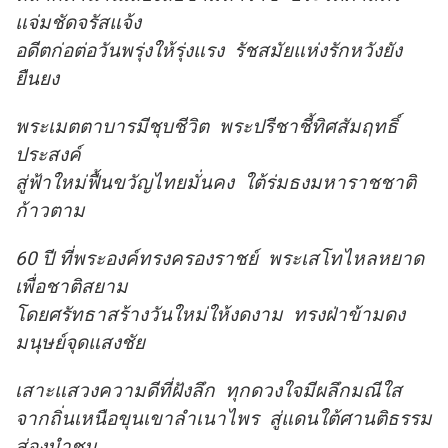
แจ่มชัดจรัสแจ้ง
อดีตก่อต่อวันพรุ่งให้รุ่งแรง รัชสมัยแห่งรักหวังยัง
ยืนยง
พระเมตตาบารมีชุบชีวิต พระปรีชาชี้ทิศสัมฤทธิ์
ประสงค์
สู่ฟ้าใหม่ฟื้นขวัญไทยมั่นคง ใต้ร่มธงมหาราชชาติ
ก้าวตาม
60 ปี ที่พระองค์ทรงครองราชย์ พระเสโทไหลหยาด
เพื่อชาติสยาม
โดยศรัทธาสร้างวันใหม่ให้งดงาม ทรงฝ่าข้ามดง
มนุษย์จุดแสงชัย
เสาะแสวงความดีที่ฝังลึก ทุกดวงใจมีผลึกมณีใส
จากถิ่นเหนือขุนเขาลำเนาไพร สู่แดนใต้ศานติธรรม
ส่องนำชน