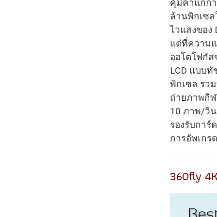
คุ้มค่าแก่ก
ล้านพิกเซล
ไวแสงของ D
แต่ที่ควา
ออโตโฟกัสขอ
LCD แบบทัช
พิกเซล รวมท
ถ่ายภาพกีฬ
10 ภาพ/วินา
รองรับการ์ด
การอัพเกร
360fly 4