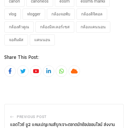
canon
canoneos
eosm
eosm6 markii
vlog
vlogger
กล้องจอพับ
กล้องดิจิตอล
กล้องตัวคูณ
กล้องมิลเลอร์เฃส
กล้องแคนนอน
จอสัมผัส
แคนนอน
Share This Post:
Youtube
LinkedIn
Whatsapp
Cloud
PREVIOUS POST
แอดไวซ์ ชู2 แคมเปญเกมส์รุกเจาะตลาดนักช้อปออนไลน์ ส่งงาน