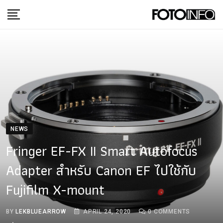
Skip
to
content
NEWS
Fringer EF-FX II Smart Autofocus
Adapter สำหรับ Canon EF ไปใช้กับ
Fujifilm X-mount
BY
LEKBLUEARROW
APRIL 24, 2020
0
COMMENTS