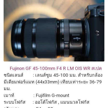
Fujinon GF 45-100mm F4 R LM OIS WR สเปค
ชนิดเลนส์ : เลนส์ซูม 45-100 มม. สำหรับกล้อง
มีเดียมฟอร์แมท (44x33mm) เทียบเท่าระยะ 36-79
มม.
เมาท์ : Fujifilm G-mount
ระบบโฟกัส : ออโต้โฟกัส , แมนนวลโฟกัส