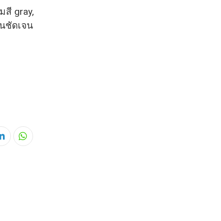
สี gray,
ันชัดเจน
ube
LinkedIn
Whatsapp