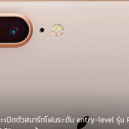
ะเปิดตัวสมาร์ทโฟนระดับ entry-level รุ่น 