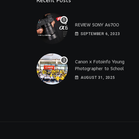
Recent Posts
REVIEW SONY A6700
SEPTEMBER 6, 2023
Canon x Fotoinfo​ Young​
Photographer to School
2025 โรงเรียนราชดำริ
AUGUST 31, 2025