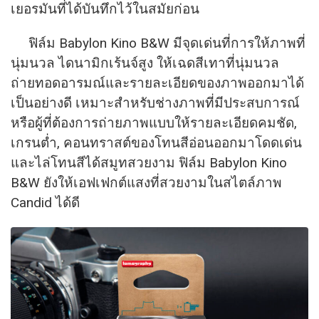
เยอรมันที่ได้บันทึกไว้ในสมัยก่
อน
ฟิล์ม Babylon Kino B&W มีจุดเด่นที่การให้ภาพที่
นุ่
มนวล ไดนามิกเร้นจ์สูง ให้เฉดสีเทาที่นุ่มนวล
ถ่ายทอดอารมณ์และรายละเอี
ยดของภาพออกมาได้
เป็นอย่างดี เหมาะสำหรับช่างภาพที่มี
ประสบการณ์
หรือผู้ที่ต้องการถ่
ายภาพแบบให้รายละเอียดคมชัด,
เกรนต่ำ, คอนทราสต์ของโทนสีอ่
อนออกมาโดดเด่น
และไล่โทนสีได้สมูทสวยงาม ฟิล์ม Babylon Kino
B&W ยังให้เอฟเฟกต์แสงที่
สวยงามในสไตล์ภาพ
Candid ได้ดี