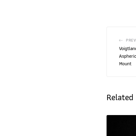
PREV
Voigtla
Aspheric
Mount
Related