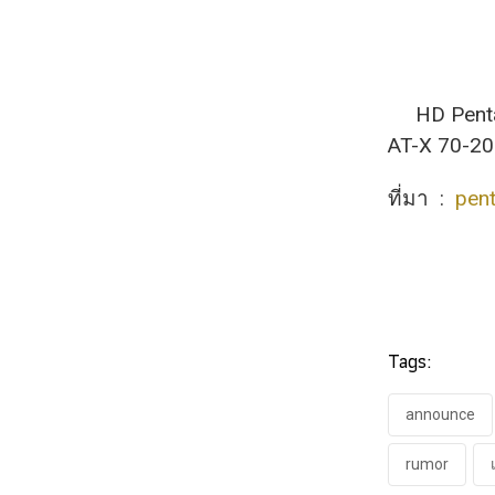
HD Pentax-
AT-X 70-20
ที่มา :
pen
Tags:
announce
rumor