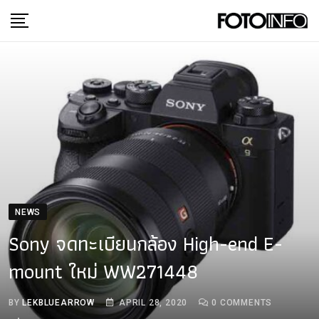
Skip
to
content
NEWS
Sony จดทะเบียนกล้อง High-end E-
mount ใหม่ WW271448
BY
LEKBLUEARROW
APRIL 28, 2020
0
COMMENTS