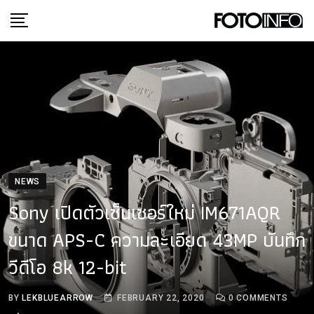
Skip
to
content
NEWS
Sony เปิดตัวเซ็นเซอร์ใหม่ IM671AQR
ขนาด APS-C ความละเอียด 43MP บันทึก
วีดีโอ 8k 12-bit
BY
LEKBLUEARROW
FEBRUARY 22, 2020
0
COMMENTS