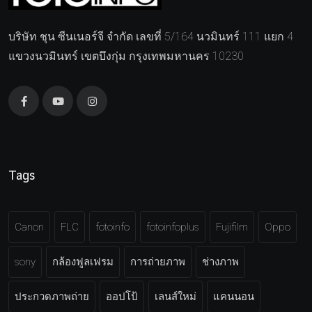
บริษัท ชุน ซีนเนอร์จี จำกัด เลขที่ 5/164 นวมินทร์ 111 แยก 4
แขวงนวมินทร์ เขตบึงกุ่ม กรุงเทพมหานคร 10230
Tags
Canon
FLC
fotoinfo
fotoinfoplus
Fujifilm
Oppo
sony
กล้องฟูลเฟรม
การถ่ายภาพ
ช่างภาพ
ประกวดภาพถ่าย
ออปโป้
เลนส์ใหม่
แคนนอน