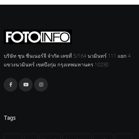
บริษัท ชุน ซีนเนอร์จี จำกัด เลขที่ 5/164 นวมินทร์ 111 แยก 4
แขวงนวมินทร์ เขตบึงกุ่ม กรุงเทพมหานคร 10230
Tags