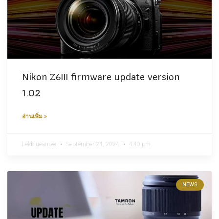
Nikon Z6III firmware update version
1.02
อ่านเพิ่ม »
Lekbluearrow
September 24, 2024
4:40 pm
NEWS