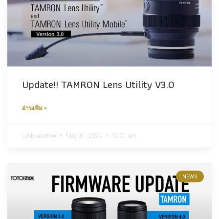
Update!! TAMRON Lens Utility V3.0
อ่านเพิ่ม »
Lekbluearrow
May 31, 2024
10:21 am
NEWS