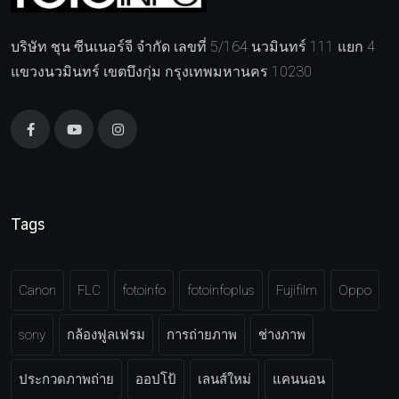
บริษัท ชุน ซีนเนอร์จี จำกัด เลขที่ 5/164 นวมินทร์ 111 แยก 4
แขวงนวมินทร์ เขตบึงกุ่ม กรุงเทพมหานคร 10230
Tags
Canon
FLC
fotoinfo
fotoinfoplus
Fujifilm
Oppo
sony
กล้องฟูลเฟรม
การถ่ายภาพ
ช่างภาพ
ประกวดภาพถ่าย
ออปโป้
เลนส์ใหม่
แคนนอน