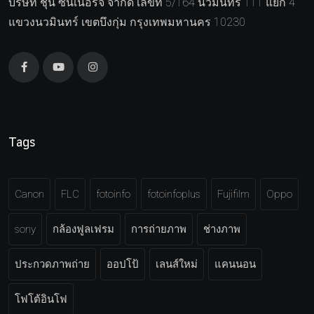
บริษัท ชุน ซีนเนอร์จี จำกัด เลขที่ 5/164 นวมินทร์ 111 แยก 4
แขวงนวมินทร์ เขตบึงกุ่ม กรุงเทพมหานคร 10230
Tags
Canon
FLC
fotoinfo
fotoinfoplus
Fujifilm
Oppo
sony
กล้องฟูลเฟรม
การถ่ายภาพ
ช่างภาพ
ประกวดภาพถ่าย
ออปโป้
เลนส์ใหม่
แคนนอน
โฟโต้อินโฟ