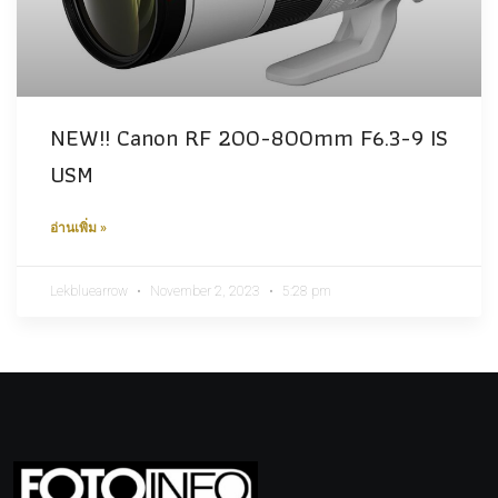
NEW!! Canon RF 200-800mm F6.3-9 IS
USM
อ่านเพิ่ม »
Lekbluearrow
November 2, 2023
5:28 pm