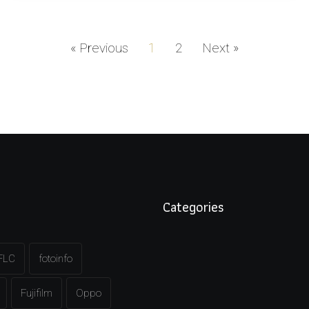
« Previous
1
2
Next »
Categories
FLC
fotoinfo
Fujifilm
Oppo