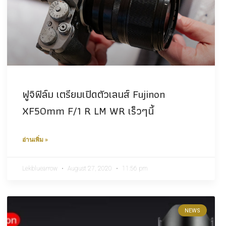
ฟูจิฟิล์ม เตรียมเปิดตัวเลนส์ Fujinon
XF50mm F/1 R LM WR เร็วๆนี้
อ่านเพิ่ม »
Lekbluearrow
August 27, 2020
11:56 pm
NEWS