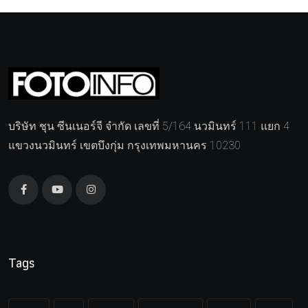
บริษัท ชุน ซีนเนอร์จี จำกัด เลขที่ 5/164 นวมินทร์ 111 แยก 4
แขวงนวมินทร์ เขตบึงกุ่ม กรุงเทพมหานคร 10230
Tags