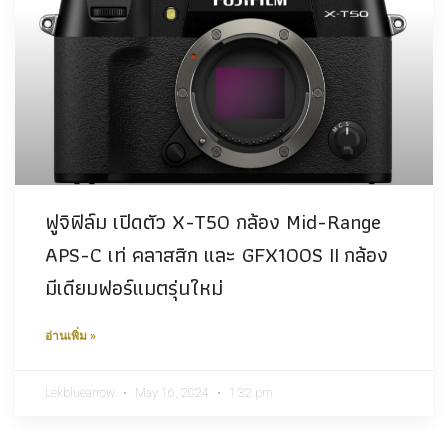
ฟูจิฟิล์ม เปิดตัว X-T50 กล้อง Mid-Range
APS-C เท่ คลาสสิก และ GFX100S II กล้อง
มีเดียมฟอร์แมตรุ่นใหม่
อ่านเพิ่ม »
Lekbluearrow
May 16, 2024
1:32 pm