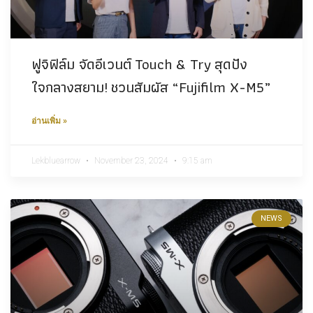
ฟูจิฟิล์ม จัดอีเวนต์ Touch & Try สุดปัง
ใจกลางสยาม! ชวนสัมผัส “Fujifilm X-M5”
อ่านเพิ่ม »
Lekbluearrow
November 23, 2024
9:15 am
NEWS