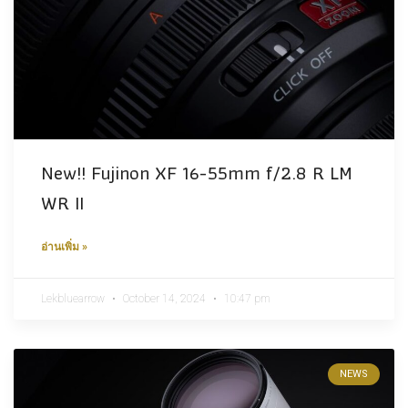
New!! Fujinon XF 16-55mm f/2.8 R LM
WR II
อ่านเพิ่ม »
Lekbluearrow
October 14, 2024
10:47 pm
NEWS