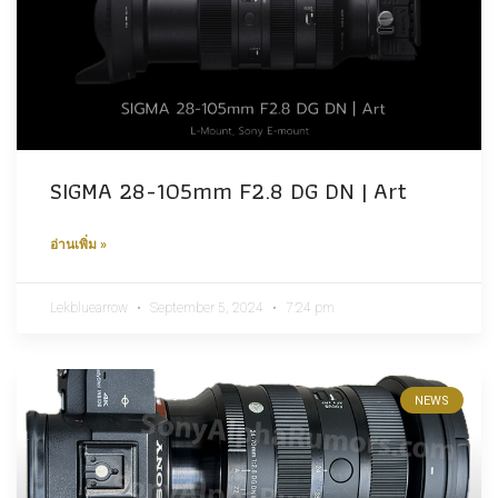
SIGMA 28-105mm F2.8 DG DN | Art
อ่านเพิ่ม »
Lekbluearrow
September 5, 2024
7:24 pm
NEWS