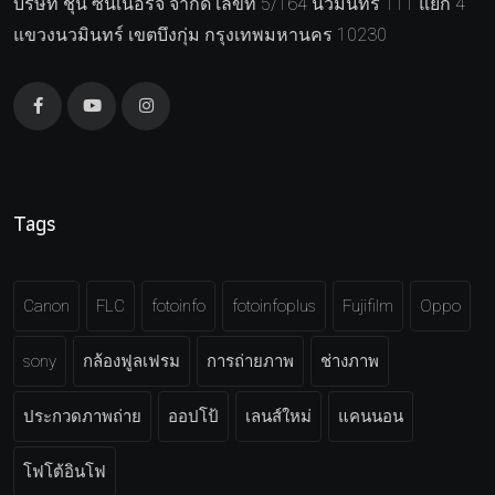
บริษัท ชุน ซีนเนอร์จี จำกัด เลขที่ 5/164 นวมินทร์ 111 แยก 4
แขวงนวมินทร์ เขตบึงกุ่ม กรุงเทพมหานคร 10230
Tags
Canon
FLC
fotoinfo
fotoinfoplus
Fujifilm
Oppo
sony
กล้องฟูลเฟรม
การถ่ายภาพ
ช่างภาพ
ประกวดภาพถ่าย
ออปโป้
เลนส์ใหม่
แคนนอน
โฟโต้อินโฟ