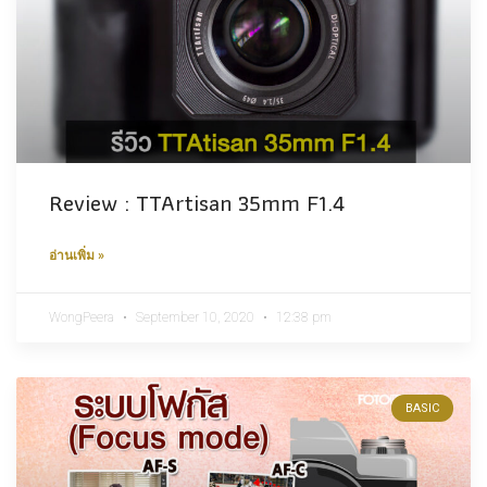
Review : TTArtisan 35mm F1.4
อ่านเพิ่ม »
WongPeera
September 10, 2020
12:38 pm
BASIC