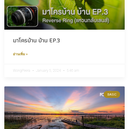
มาโครบ้าน บ้าน EP.3
อ่านเพิ่ม »
WongPeera
January 5, 2024
5:46 am
BASIC