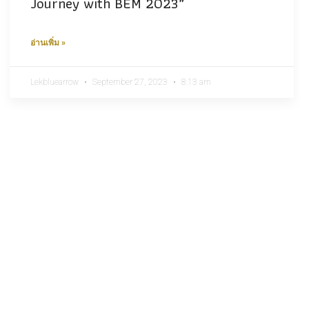
Journey with BEM 2023”
อ่านเพิ่ม »
Lekbluearrow
September 27, 2023
8:13 am