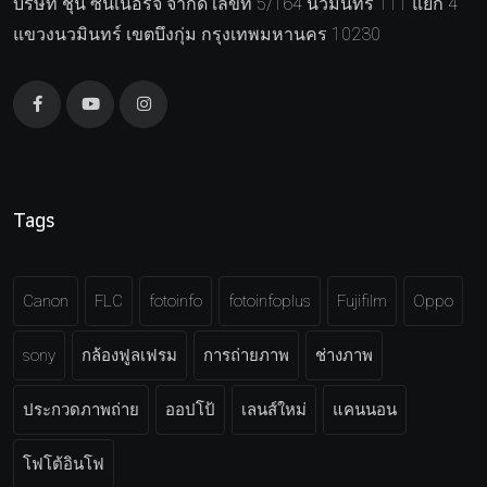
บริษัท ชุน ซีนเนอร์จี จำกัด เลขที่ 5/164 นวมินทร์ 111 แยก 4
แขวงนวมินทร์ เขตบึงกุ่ม กรุงเทพมหานคร 10230
Tags
Canon
FLC
fotoinfo
fotoinfoplus
Fujifilm
Oppo
sony
กล้องฟูลเฟรม
การถ่ายภาพ
ช่างภาพ
ประกวดภาพถ่าย
ออปโป้
เลนส์ใหม่
แคนนอน
โฟโต้อินโฟ