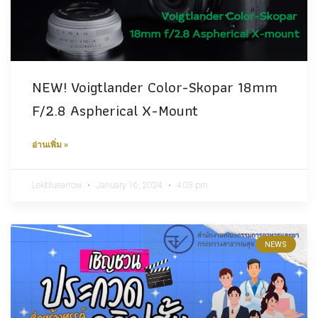
NEW! Voigtlander Color-Skopar 18mm
F/2.8 Aspherical X-Mount
อ่านเพิ่ม »
Lekbluearrow
January 16, 2024
4:03 pm
NEWS