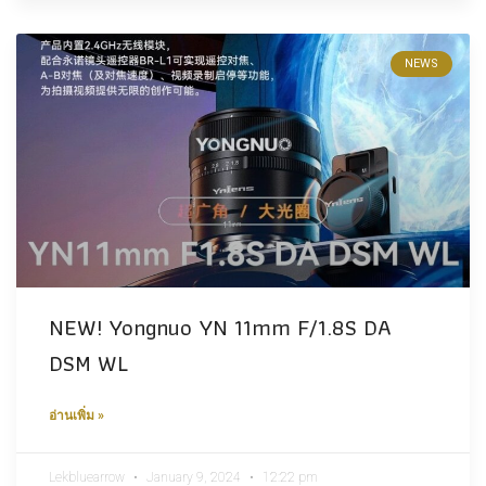
NEWS
NEW! Yongnuo YN 11mm F/1.8S DA
DSM WL
อ่านเพิ่ม »
Lekbluearrow
January 9, 2024
12:22 pm