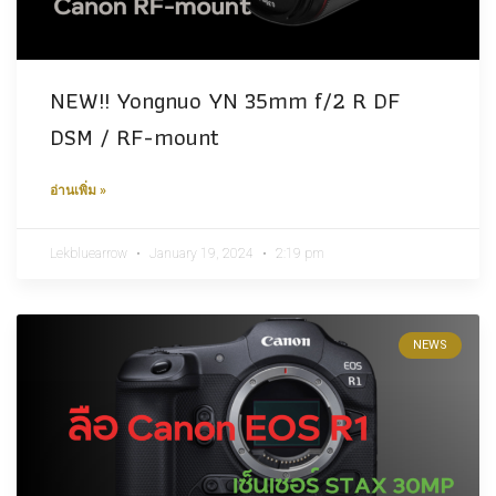
NEW!! Yongnuo YN 35mm f/2 R DF
DSM / RF-mount
อ่านเพิ่ม »
Lekbluearrow
January 19, 2024
2:19 pm
NEWS