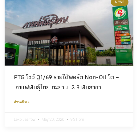
NEWS
PTG โชว์ Q1/69 รายได้พอร์ต Non-Oil โต –
กาแฟพันธุ์ไทย ทะยาน 2.3 พันสาขา
อ่านเพิ่ม »
Lekbluearrow
May 20, 2026
9:21 pm