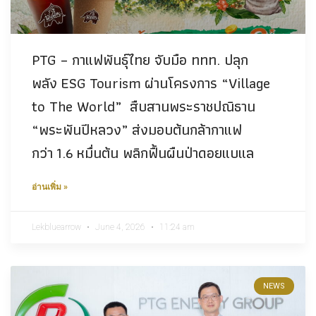
PTG – กาแฟพันธุ์ไทย จับมือ ททท. ปลุก
พลัง ESG Tourism ผ่านโครงการ “Village
to The World” สืบสานพระราชปณิธาน
“พระพันปีหลวง” ส่งมอบต้นกล้ากาแฟ
กว่า 1.6 หมื่นต้น พลิกฟื้นผืนป่าดอยแบแล
อ่านเพิ่ม »
Lekbluearrow
June 4, 2026
11:24 am
NEWS