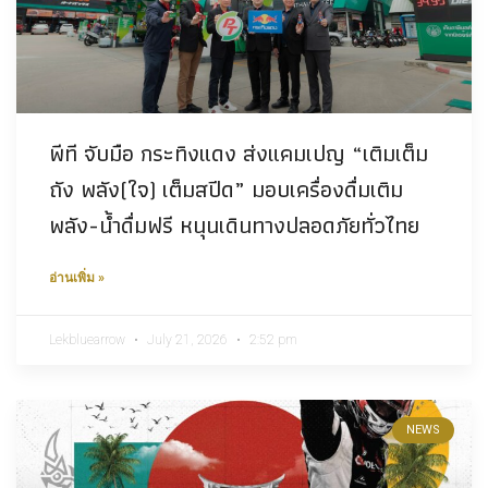
พีที จับมือ กระทิงแดง ส่งแคมเปญ “เติมเต็ม
ถัง พลัง(ใจ) เต็มสปีด” มอบเครื่องดื่มเติม
พลัง-น้ำดื่มฟรี หนุนเดินทางปลอดภัยทั่วไทย
อ่านเพิ่ม »
Lekbluearrow
July 21, 2026
2:52 pm
NEWS