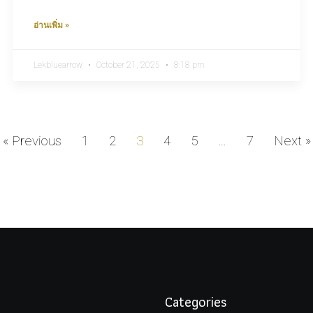
อ่านเพิ่ม »
Lekbluearrow
October 21, 2025
8:18 pm
« Previous
1
2
3
4
5
…
7
Next »
Categories