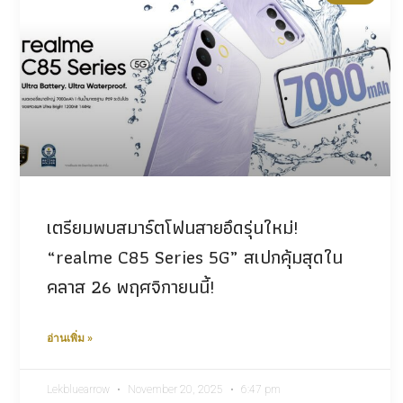
เตรียมพบสมาร์ตโฟนสายอึดรุ่นใหม่!
“realme C85 Series 5G” สเปกคุ้มสุดใน
คลาส 26 พฤศจิกายนนี้!
อ่านเพิ่ม »
Lekbluearrow
November 20, 2025
6:47 pm